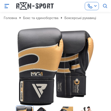
Головна
Бокс та єдиноборства
Боксерські рукавиці