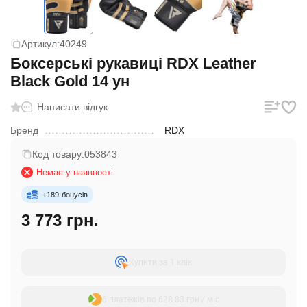
Артикул:
40249
Боксерські рукавиці RDX Leather
Black Gold 14 ун
Написати відгук
Бренд
RDX
Код товару:
053843
Немає у наявності
+
189
бонусів
3 773 грн.
Купити за 1 клiк
6 платежів по 628.83 грн / міс