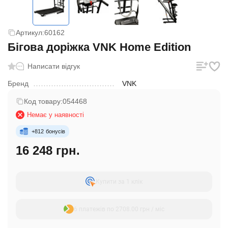
Артикул:
60162
Бігова доріжка VNK Home Edition
Написати відгук
Бренд
VNK
Код товару:
054468
Немає у наявності
+
812
бонусів
16 248 грн.
Купити за 1 клiк
6 платежів по 2708.00 грн / міс