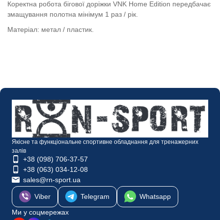
Коректна робота бігової доріжки VNK Home Edition передбачає
змащування полотна мінімум 1 раз / рік.
Матеріал: метал / пластик.
Якісне та функціональне спортивне обладнання для тренажерних
залів
+38 (098) 706-37-57
+38 (063) 034-12-08
sales@rn-sport.ua
Viber
Telegram
Whatsapp
Ми у соцмережах