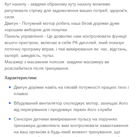
Кут нахилу - завдяки обраному куту нахилу можливо
регулювати стрічку для задоволення ваших потреб, здоров'я,
сили.
Двигун - Потужний мотор робить наші бігові доріжки дуже
хорошим вибором для покупки.
Панель управління - Це дозволяє нам контролювати функції
всього пристрою, включає в себе РК-дисплей, який показує
поточну програму вправ, і такі вимірювання як: час, відстань,
калорії, швидкість, пульс.
Масажер з масажним поясом: завдяки масажеру ви
розслабитеся після тренування.
Характеристики:
Двигун доріжки навіть на піковій потужності працює тихо і
плавно
Вбудований вентилятор охолоджує мотор, захищає його
від перегрівання і продовжує термін його служби
Сенсорні датчики вимірювання пульсу на поручнях
тренажера дозволяють вам контролювати навантаження
на ваш організм в будь-який момент тренування, що