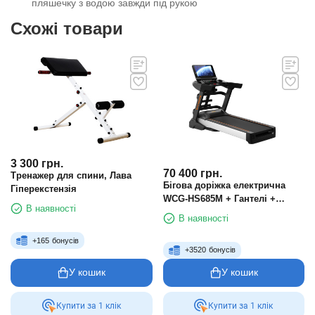
пляшечку з водою завжди під рукою
Схожі товари
3 300
грн.
70 400
грн.
Тренажер для спини, Лава
Бігова доріжка електрична
Гіперекстензія
WCG-HS685M + Гантелі +
В наявності
Масажер
В наявності
+
165
бонусів
+
3520
бонусів
У кошик
У кошик
Купити за 1 клiк
Купити за 1 клiк