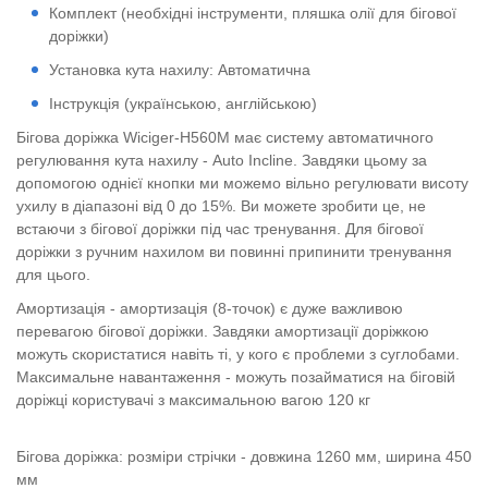
Комплект (необхідні інструменти, пляшка олії для бігової
доріжки)
Установка кута нахилу: Автоматична
Інструкція (українською, англійською)
Бігова доріжка Wiciger-H560M має систему автоматичного
регулювання кута нахилу - Auto Incline. Завдяки цьому за
допомогою однієї кнопки ми можемо вільно регулювати висоту
ухилу в діапазоні від 0 до 15%. Ви можете зробити це, не
встаючи з бігової доріжки під час тренування. Для бігової
доріжки з ручним нахилом ви повинні припинити тренування
для цього.
Амортизація - амортизація (8-точок) є дуже важливою
перевагою бігової доріжки. Завдяки амортизації доріжкою
можуть скористатися навіть ті, у кого є проблеми з суглобами.
Максимальне навантаження - можуть позайматися на біговій
доріжці користувачі з максимальною вагою 120 кг
Бігова доріжка: розміри стрічки - довжина 1260 мм, ширина 450
мм