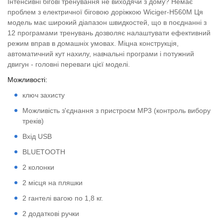
Інтенсивні бігові тренування не виходячи з дому? Немає
проблем з електричної біговою доріжкою Wiciger-H560M Ця
модель має широкий діапазон швидкостей, що в поєднанні з
12 програмами тренувань дозволяє налаштувати ефективний
режим вправ в домашніх умовах. Міцна конструкція,
автоматичний кут нахилу, навчальні програми і потужний
двигун - головні переваги цієї моделі.
Можливості:
ключ захисту
Можливість з'єднання з пристроєм MP3 (контроль вибору
треків)
Вхід USB
BLUETOOTH
2 колонки
2 місця на пляшки
2 гантелі вагою по 1,8 кг.
2 додаткові ручки