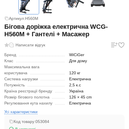
Артикул:
H560М
Бігова доріжка електрична WCG-
H560М + Гантелі + Масажер
Написати відгук
Бренд
WiCiGer
Клас
Для дому
Максимальна вага
користувача
120 кг
Система нагрузки
Електрична
Потужність
2,5 к.с
Країна реєстрації бренду
Україна
Розмір бігового полотна
126 × 45 cm
Регулювання кута нахилу
Електрична
Усі характеристики
Код товару:
053084