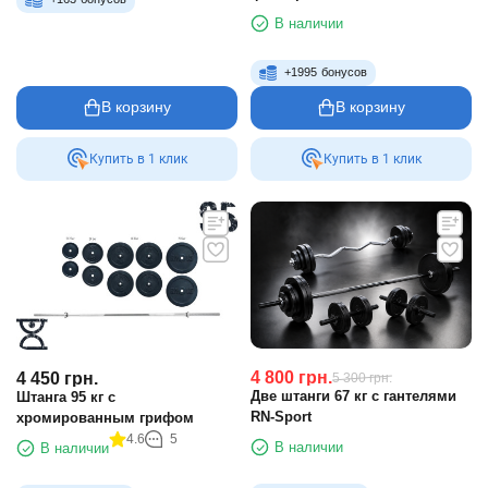
вес 175 кг Technogym TGP-10-
В наличии
40
+
1995
бонусов
В корзину
В корзину
Купить в 1 клик
Купить в 1 клик
4 800
грн.
4 450
грн.
5 300
грн.
Две штанги 67 кг с гантелями
Штанга 95 кг с
RN-Sport
хромированным грифом
4.6
5
В наличии
В наличии