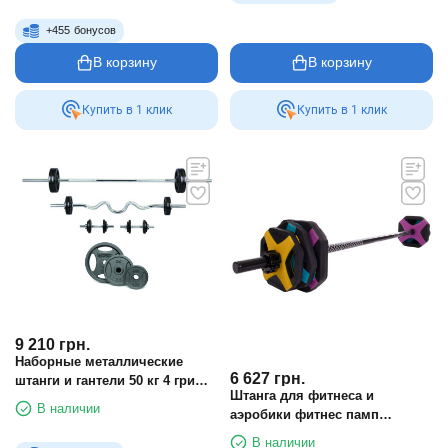
+
455
бонусов
В корзину
В корзину
Купить в 1 клик
Купить в 1 клик
9 210
грн.
Наборные металлические
6 627
грн.
штанги и гантели 50 кг 4 грифа
Штанга для фитнеса и
+ диски RN-Sport
В наличии
аэробики фитнес памп
MDbuddy TA-2684 20кг
В наличии