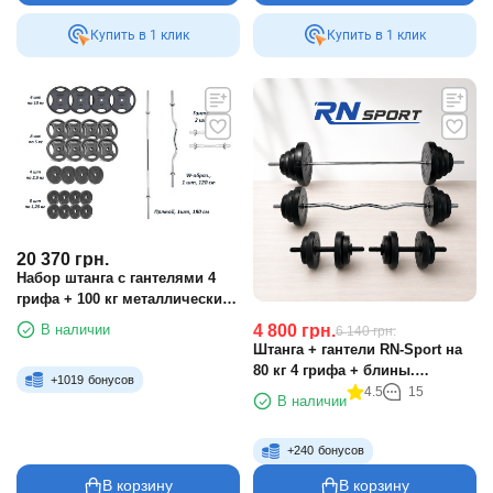
Купить в 1 клик
Купить в 1 клик
20 370
грн.
Набор штанга с гантелями 4
грифа + 100 кг металлических
дисков RN-Sport
4 800
грн.
В наличии
6 140
грн.
Штанга + гантели RN-Sport на
80 кг 4 грифа + блины.
+
1019
бонусов
Перчатки в подарок!
4.5
15
В наличии
+
240
бонусов
В корзину
В корзину