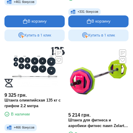
+
461
бонусов
+
331
бонусов
В корзину
В корзину
Купить в 1 клик
Купить в 1 клик
9 325
грн.
Штанга олимпийская 135 кг с
грифом 2.2 метра
В наличии
5 214
грн.
Штанга для фитнеса и
аэробики фитнес памп Zelart
+
466
бонусов
TA-7801-17_5 17,5кг