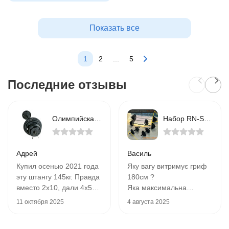
Показать все
1
2
...
5
Последние отзывы
Олимпийская металлическая штанга RN-Sport Quatro 145 кг (2х20, 2х15, 2х10, 6х5, 2х2.5 + 2.2 м)
Набор RN-Sport штанга 110 кг с гантелями + гриф W-образный. Перчатки в подарок!
Адрей
Василь
Купил осенью 2021 года
Яку вагу витримує гриф
эту штангу 145кг. Правда
180см ?
вместо 2х10, дали 4х5кг.
Яка максимальна
Я согласился, ничего
ширина для рук? - типу
11 октября 2025
4 августа 2025
страшного. 4 года
180-2*30см для блінів
работал с ней, все
вийде ~120 см ?