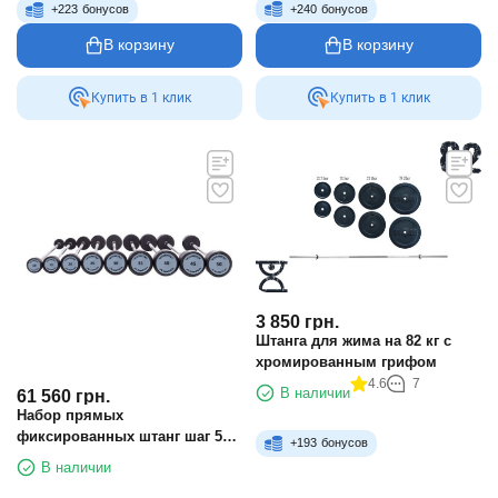
+
240
бонусов
+
223
бонусов
В корзину
В корзину
Купить в 1 клик
Купить в 1 клик
3 850
грн.
Штанга для жима на 82 кг с
хромированным грифом
4.6
7
В наличии
61 560
грн.
Набор прямых
фиксированных штанг шаг 5
+
193
бонусов
вес 270 кг Technogym TGP-10-
В наличии
50