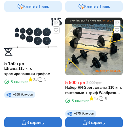
Купить в 1 клик
Купить в 1 клик
5 150
грн.
Штанга 115 кг с
хромированным грифом
3.8
5
В наличии
5 500
грн.
7 000
грн.
Набор RN-Sport штанга 110 кг с
гантелями + гриф W-образный.
+
258
бонусов
Перчатки в подарок!
4.7
8
В наличии
+
275
бонусов
В корзину
В корзину