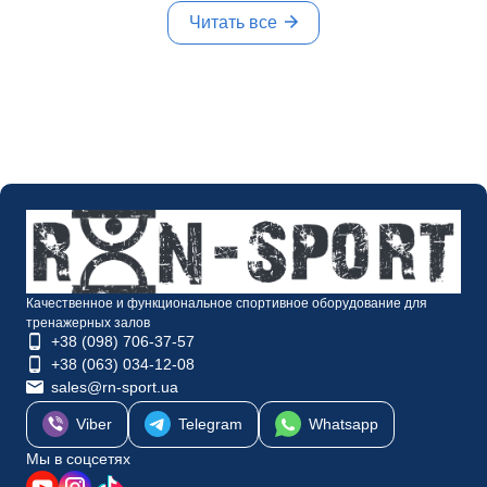
отлично было до
Читать все
сегодня. Решил взвесить
все грифы и диски,
которые купил себе в
зал. И оказалось, штанга
весит всего 15кг, вместо
заявленных 20кг. Мерял
и электронным кантером
и напольными весами.
Качественное и функциональное спортивное оборудование для
тренажерных залов
+38 (098) 706-37-57
+38 (063) 034-12-08
sales@rn-sport.ua
Viber
Telegram
Whatsapp
Мы в соцсетях