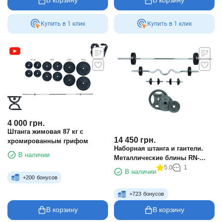
В корзину
В корзину
Купить в 1 клик
Купить в 1 клик
4 000
грн.
Штанга жимовая 87 кг с
14 450
грн.
хромированным грифом
Наборная штанга и гантели.
В наличии
Металлические блины RN-
Sport + 4 грифа 80 кг
5.0
1
В наличии
+
200
бонусов
+
723
бонусов
В корзину
В корзину