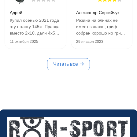
Адрей
Александр Сергийчук
Купил осенью 2021 года
Резина на блинах не
эту штангу 145кг. Правда
имеет запаха , гриф
вместо 2х10, дали 4х5кг.
собран хорошо но гриф
Я согласился, ничего
и зажимы не такие как на
11 октября 2025
29 января 2023
страшного. 4 года
картинках !! Посмотрим
работал с ней, все
будут ли ржаветь !!
отлично было до
Прислали всё быстро и
Читать все
сегодня. Решил взвесить
полный комплект !!
все грифы и диски,
которые купил себе в
зал. И оказалось, штанга
весит всего 15кг, вместо
заявленных 20кг. Мерял
и электронным кантером
и напольными весами.