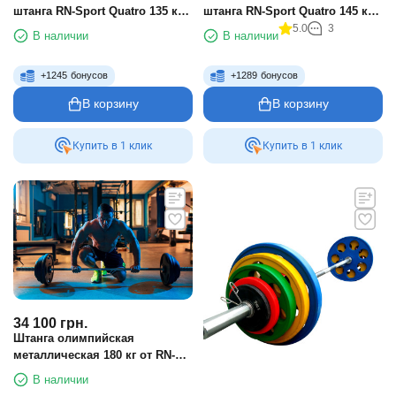
штанга RN-Sport Quatro 135 кг
штанга RN-Sport Quatro 145 кг
(2х20, 2х15, 2х10, 4х5, 4х2.5 +
(2х20, 2х15, 2х10, 6х5, 2х2.5 +
5.0
3
В наличии
В наличии
2.2 м)
2.2 м)
+
1245
бонусов
+
1289
бонусов
В корзину
В корзину
Купить в 1 клик
Купить в 1 клик
34 100
грн.
Штанга олимпийская
металлическая 180 кг от RN-
Sport
В наличии