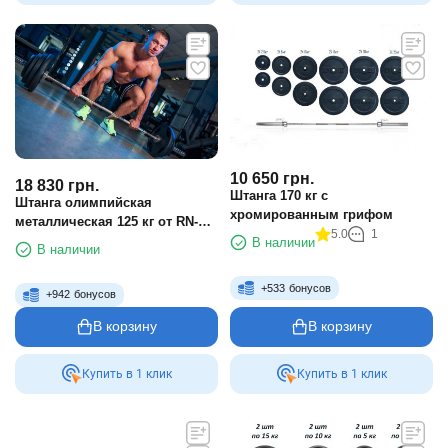
10 650
грн.
18 830
грн.
Штанга 170 кг с
Штанга олимпийская
хромированным грифом
металлическая 125 кг от RN-
5.0
1
Sport. Гриф до 250 кг
В наличии
В наличии
+
533
бонусов
+
942
бонусов
В корзину
В корзину
Купить в 1 клик
Купить в 1 клик