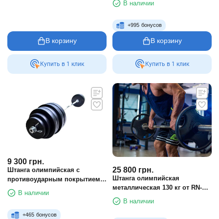
В наличии
2.2 м)
+
995
бонусов
В корзину
В корзину
Купить в 1 клик
Купить в 1 клик
9 300
грн.
25 800
грн.
Штанга олимпийская с
Штанга олимпийская
противоударным покрытием
металлическая 130 кг от RN-
на 135 кг
В наличии
Sport. Гриф до 680 кг
В наличии
+
465
бонусов