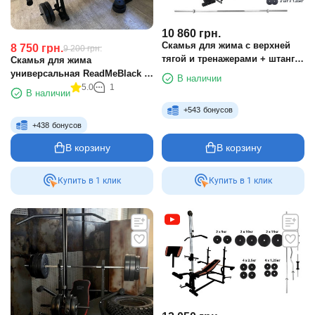
10 860
грн.
Скамья для жима с верхней
8 750
грн.
9 200
грн.
тягой и тренажерами + штанга
Скамья для жима
75 кг RN-Sport
универсальная ReadMeBlack +
В наличии
штанга 103 кг RN-Sport
5.0
1
В наличии
+
543
бонусов
+
438
бонусов
В корзину
В корзину
Купить в 1 клик
Купить в 1 клик