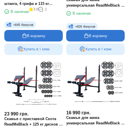
штанга, 4 грифа и 115 кг
универсальная ReadMeBlack +
дисков
3.0
1
штанга с металлическими
В наличии
В наличии
дисками 75 кг RN-Sport
+
645
бонусов
+
826
бонусов
В корзину
В корзину
Купить в 1 клик
Купить в 1 клик
16 990
грн.
23 990
грн.
Скамья для жима
Скамья с приставкой Скота
универсальная ReadMeBlack +
ReadMeBlack + 125 кг дисков +
штанга с металлическими