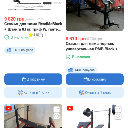
9 820
грн.
10 600
грн.
Скамья для жима ReadMeBlack
+ Штанга 83 кг, гриф W, гантели
RN-Sport
4.8
4
В наличии
8 610
грн.
8 700
грн.
Скамья для жима чорная,
универсальная RMB Black +
+
491
бонусов
штанга 75 кг
В наличии
+
431
бонусов
В корзину
В корзину
Купить в 1 клик
Купить в 1 клик