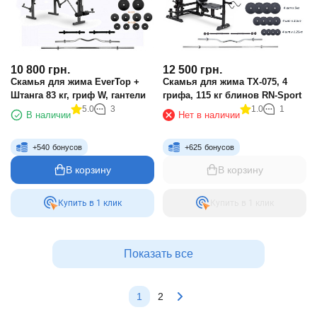
10 800
грн.
12 500
грн.
Скамья для жима EverTop +
Скамья для жима TX-075, 4
Штанга 83 кг, гриф W, гантели
грифа, 115 кг блинов RN-Sport
5.0
3
1.0
1
В наличии
Нет в наличии
+
540
бонусов
+
625
бонусов
В корзину
В корзину
Купить в 1 клик
Купить в 1 клик
Показать все
1
2