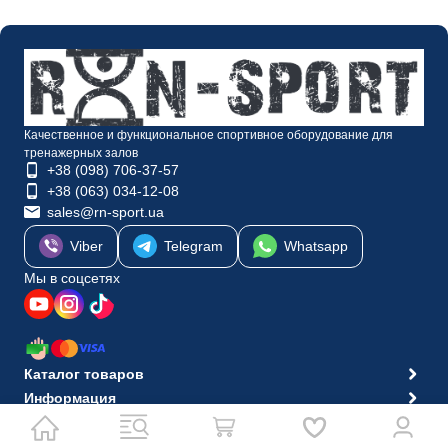
йшов двома посилками)
пройшло 10 днів.
з мінусів не було в
комплекті інструкції зі
збирання лавки, хоч би
тут на сайті її розмістили,
нічого складного там
Качественное и функциональное спортивное оборудование для
звісно немає, але
тренажерных залов
+38 (098) 706-37-57
нервові клітини були
+38 (063) 034-12-08
витрачені.
sales@rn-sport.ua
в загальному набором
задоволений. але моя
Viber
Telegram
Whatsapp
оцінка 4. просто через
Мы в соцсетях
гриф до штанги. в описі
1,8м на фотографіях
1,8м, а прислали 1,5м.
тому маленький
неприємний осадок.
Каталог товаров
Информация
© 2010-2026 Интернет-магазин RN-Sport