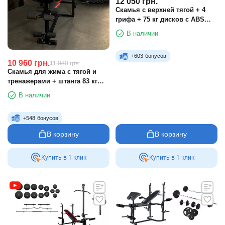
12 050
грн.
Скамья с верхней тягой + 4
грифа + 75 кг дисков с ABS
покрытием
В наличии
+
603
бонусов
10 960
грн.
11 030
грн.
Скамья для жима с тягой и
тренажерами + штанга 83 кг
RN-Sport
В наличии
+
548
бонусов
В корзину
В корзину
Купить в 1 клик
Купить в 1 клик