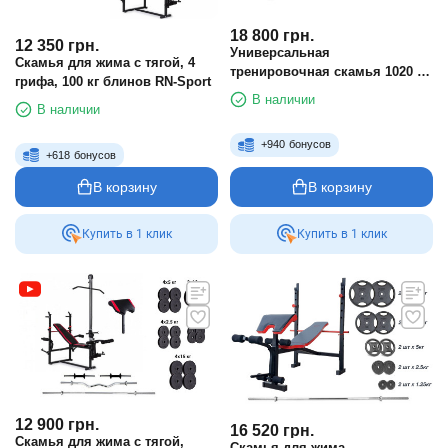
18 800
грн.
12 350
грн.
Универсальная
Скамья для жима с тягой, 4
тренировочная скамья 1020 +
грифа, 100 кг блинов RN-Sport
Металлические блины RN-
В наличии
Sport 80 кг + 4 грифа
В наличии
+
940
бонусов
+
618
бонусов
В корзину
В корзину
Купить в 1 клик
Купить в 1 клик
12 900
грн.
16 520
грн.
Скамья для жима с тягой,
Скамья для жима