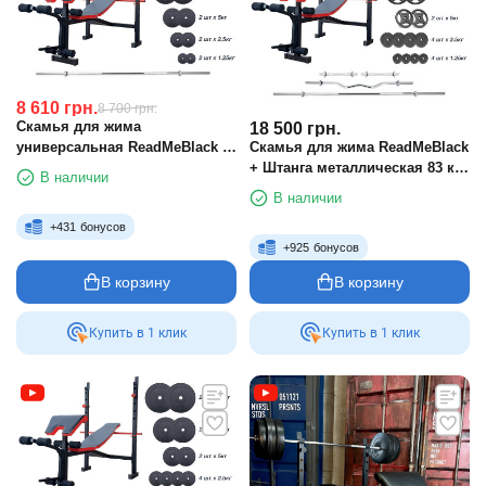
8 610
грн.
8 700
грн.
Скамья для жима
18 500
грн.
универсальная ReadMeBlack +
Скамья для жима ReadMeBlack
штанга 75 кг RN-Sport
+ Штанга металлическая 83 кг,
В наличии
гриф W, гантели RN-Sport
В наличии
+
431
бонусов
+
925
бонусов
В корзину
В корзину
Купить в 1 клик
Купить в 1 клик