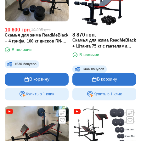
10 600
грн.
10 995
грн.
8 870
грн.
Скамья для жима ReadMeBlack
Скамья для жима ReadMeBlack
+ 4 грифа, 100 кг дисков RN-
+ Штанга 75 кг с гантелями
Sport
В наличии
2х20 кг RN-Sport
В наличии
+
530
бонусов
+
444
бонусов
В корзину
В корзину
Купить в 1 клик
Купить в 1 клик