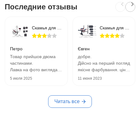
Последние отзывы
Скамья для жима с тягой, штанга, 4 грифа и 115 кг дисков
Скамья для жима ReadMeBlack + Штанга 83 кг, гриф W, гантели RN-Sport
Петро
Євген
Товар прийшов двома
добре.
частинами.
Дійсно на перший погляд
Лавка на фото виглядає
якісне фарбування. ціна-
гарною але в реальності
якість на хорошому рівні.
5 июля 2025
11 июня 2023
дуже слабка, тонкий
рекомендую до покупки.
метал
покупцям слід також
трос погано закріплений,
врахувати що термін
Читать все
при навантаженні
поставки дещо більший
обірвався.
ніж для побутових
штанги і диски, грифи
товарів, в моєму випадку
єдине що мене
від моменту замовлення
порадувало в цій історії
до моменту отримання
всього комплекту (він