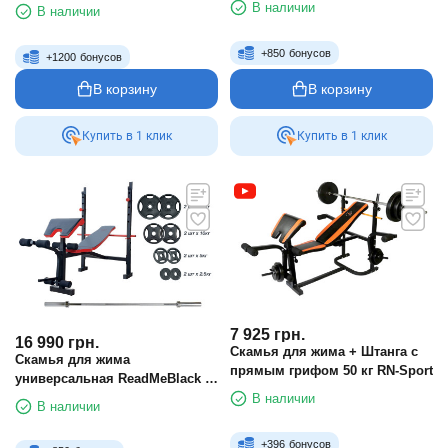
4 грифа RN-Sport
В наличии
В наличии
дисками 95 кг RN-Sport
+
850
бонусов
+
1200
бонусов
В корзину
В корзину
Купить в 1 клик
Купить в 1 клик
7 925
грн.
16 990
грн.
Скамья для жима + Штанга с
Скамья для жима
прямым грифом 50 кг RN-Sport
универсальная ReadMeBlack +
олимпийская штанга 88 кг с
В наличии
В наличии
металлическими дисками RN-
Sport
+
396
бонусов