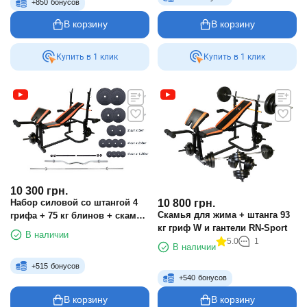
+
850
бонусов
В корзину
В корзину
Купить в 1 клик
Купить в 1 клик
10 300
грн.
10 800
грн.
Набор силовой со штангой 4
Скамья для жима + штанга 93
грифа + 75 кг блинов + скамья
кг гриф W и гантели RN-Sport
жимовая
В наличии
5.0
1
В наличии
+
515
бонусов
+
540
бонусов
В корзину
В корзину