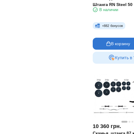
Штанга RN Steel 50 
В наличии
Металлические гант
+
882
бонусов
В корзину
Купить в 
10 360
грн.
Скамья, штанга 87 