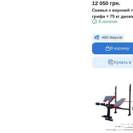
12 050
грн.
Скамья с верхней т
грифа + 75 кг диск
В наличии
покрытием
+
603
бонусов
В корзину
Купить в 