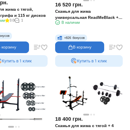
грн.
16 520
грн.
я жима с тягой,
Скамья для жима
 грифа и 115 кг дисков
универсальная ReadMeBlack +
чии
3.0
1
В наличии
штанга с металлическими
дисками 75 кг RN-Sport
онусов
+
826
бонусов
 корзину
В корзину
Купить в 1 клик
Купить в 1 клик
18 400
грн.
Скамья для жима с тягой + 4