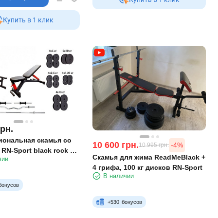
Купить в 1 клик
грн.
ональная скамья со
10 600
грн.
-4%
10 995
грн.
RN-Sport black rock + 4
Скамья для жима ReadMeBlack +
чии
5 кг блинов
4 грифа, 100 кг дисков RN-Sport
В наличии
бонусов
+
530
бонусов