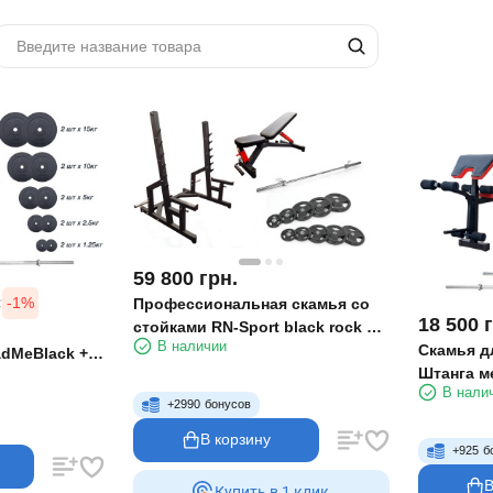
59 800
грн.
-1%
.
Профессиональная скамья со
18 500
стойками RN-Sport black rock +
В наличии
Скамья д
Олимпийская штанга 120 кг
dMeBlack +
Штанга ме
rt
В нали
гриф W, г
+
2990
бонусов
В корзину
+
925
б
В
Купить в 1 клик