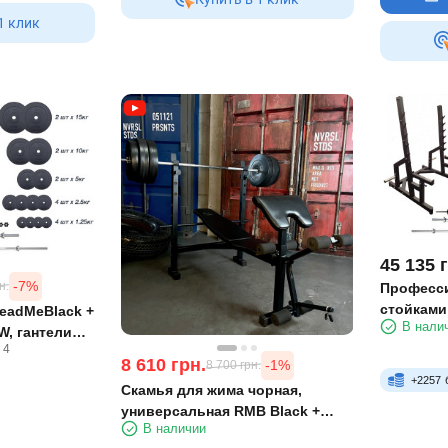
1 клик
45 135
-7%
н.
Професси
стойками 
eadMeBlack +
В нали
грифа 11
W, гантели
4
8 610
грн.
-1%
8 700
грн.
+
2257
Скамья для жима чорная,
универсальная RMB Black +
В наличии
штанга 75 кг