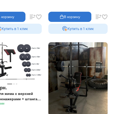
 корзину
В корзину
Купить в 1 клик
Купить в 1 клик
грн.
ля жима с верхней
тренажерами + штанга
чии
Sport