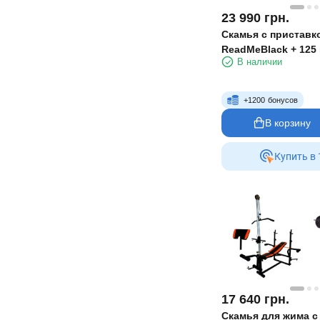
23 990
грн.
Скамья с приставк
ReadMeBlack + 125 
В наличии
грифа RN-Sport
+
1200
бонусов
В корзину
Купить в 
17 640
грн.
Скамья для жима с 