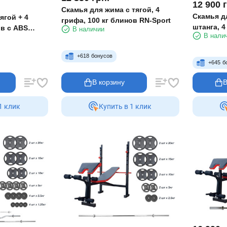
12 900
Скамья для жима с тягой, 4
Скамья дл
ягой + 4
грифа, 100 кг блинов RN-Sport
штанга, 4
ов с ABS
В наличии
В нали
+
618
бонусов
+
645
б
В корзину
В
1 клик
Купить в 1 клик