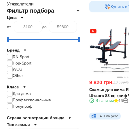
Утяжелители
Купить в 
Фильтр подбора
Цена
от
до
Бренд
RN Sport
Hop-Sport
WCG
Other
9 820
грн.
10 600
гр
Класс
Скамья для жима R
Для дома
Штанга 83 кг, гриф 
Профессиональные
В наличии
4.8
RN-Sport
Полупроф
+
491
бонусов
Страна регистрации брэнда
Тип скамьи