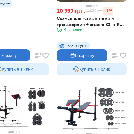
онусов
10 960
грн.
-1%
11 030
грн.
Скамья для жима с тягой и
тренажерами + штанга 83 кг RN-
В наличии
Sport
+
548
бонусов
 корзину
В корзину
Купить в 1 клик
Купить в 1 клик