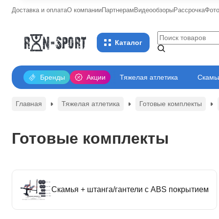
Доставка и оплата
О компании
Партнерам
Видеообзоры
Рассрочка
Фот
Каталог
Бренды
Акции
Тяжелая атлетика
Скамьи
Главная
Тяжелая атлетика
Готовые комплекты
Готовые комплекты
Скамья + штанга/гантели с ABS покрытием