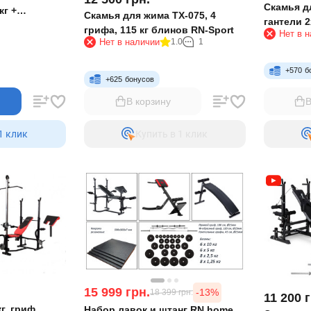
Скамья дл
кг +
Скамья для жима TX-075, 4
гантели 2
ели по 16 кг
грифа, 115 кг блинов RN-Sport
Нет в 
Нет в наличии
1.0
1
+
570
б
+
625
бонусов
В корзину
В
1 клик
Купить в 1 клик
15 999
грн.
-13%
18 399
грн.
11 200
г
кг, гриф
Набор лавок и штанг RN home