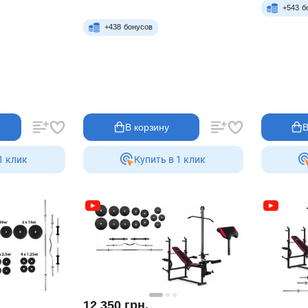
+
543
б
+
438
бонусов
В корзину
В
1 клик
Купить в 1 клик
12 350
грн.