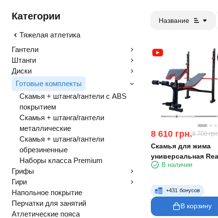
Категории
Название
Тяжелая атлетика
Гантели
Штанги
Диски
Готовые комплекты
Скамья + штанга/гантели с ABS
покрытием
Скамья + штанга/гантели
металлические
8 610
грн.
8 700
грн
Скамья + штанга/гантели
Скамья для жима
обрезиненные
универсальная Rea
Наборы класса Premium
В наличии
штанга 75 кг RN-Spo
Грифы
Гири
+
431
бонусов
Напольное покрытие
Перчатки для занятий
В корзину
Атлетические пояса