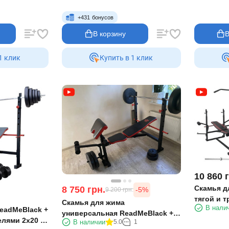
+
431
бонусов
В корзину
В
1 клик
Купить в 1 клик
10 860
Скамья д
8 750
грн.
-5%
9 200
грн.
тягой и 
Скамья для жима
В нали
75 кг RN-
eadMeBlack +
универсальная ReadMeBlack +
елями 2х20 кг
В наличии
5.0
1
штанга 103 кг RN-Sport