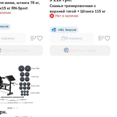
я жима, штанга 78 кг,
Скамья тренировочная с
х15 кг RN-Sport
верхней тягой + Штанга 115 кг
наличии
Нет в наличии
онусов
+
461
бонусов
 корзину
В корзину
Купить в 1 клик
Купить в 1 клик
рн.