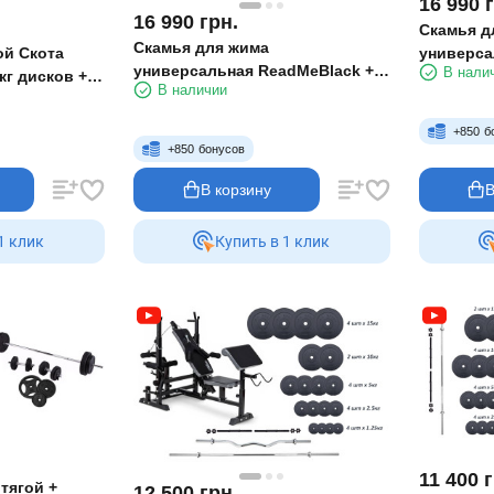
16 990
16 990
грн.
Скамья д
Скамья для жима
универса
ой Скота
универсальная ReadMeBlack +
В нали
олимпийск
кг дисков + 4
В наличии
штанга с металлическими
металлич
дисками 95 кг RN-Sport
Sport
+
850
б
+
850
бонусов
В корзину
В
1 клик
Купить в 1 клик
11 400
г
тягой +
12 500
грн.