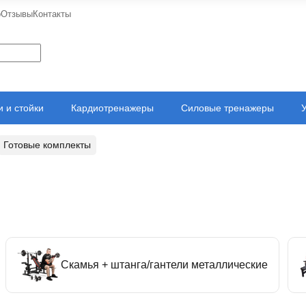
о
Отзывы
Контакты
 и стойки
Кардиотренажеры
Силовые тренажеры
Готовые комплекты
Скамья + штанга/гантели металлические