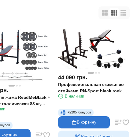
44 090
грн.
Профессиональная скамья со
грн.
стойками RN-Sport black rock + 4
В наличии
ля жима ReadMeBlack +
грифа 80 кг блинов
таллическая 83 кг,
чии
антели RN-Sport
+
2205
бонусов
В корзину
онусов
 корзину
Купить в 1 клик