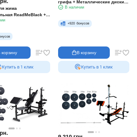
грн.
грифа + Металлические диски
В наличии
RN-Sport 65 кг
ля жима
льная ReadMeBlack +
чии
ая штанга 88 кг с
+
920
бонусов
ескими дисками RN-
онусов
 корзину
В корзину
Купить в 1 клик
Купить в 1 клик
рн.
9 210
грн.