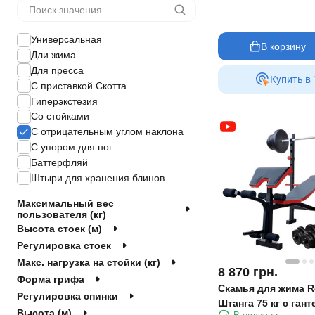
Универсальная
В корзину
Дли жима
Для пресса
Купить в 
С приставкой Скотта
Гиперэкстезия
Со стойками
С отрицательным углом наклона
С упором для ног
Баттерфляй
Штыри для хранения блинов
Максимальный вес
пользователя (кг)
Высота стоек (м)
Регулировка стоек
Макс. нагрузка на стойки (кг)
8 870
грн.
Форма грифа
Скамья для жима R
Регулировка спинки
Штанга 75 кг с гант
Высота (м)