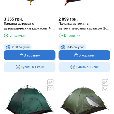
3 355
грн.
2 899
грн.
Палатка-автомат с
Палатка-автомат с
автоматическим каркасом 4-х
автоматическим каркасом 2-х
местная для туризма RN-Sport
местная для туризма RN-Sport
В наличии
В наличии
TY-0539 камуфляж лес
TY-0538 камуфляж лес
+
168
бонусов
+
145
бонусов
В корзину
В корзину
Купить в 1 клик
Купить в 1 клик