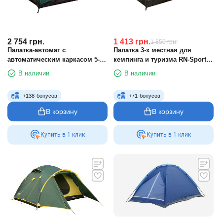
2 754
грн.
1 413
грн.
1 850
грн.
Палатка-автомат с
Палатка 3-х местная для
автоматическим каркасом 5-ти
кемпинга и туризма RN-Sport
местная для туризма RN-Sport
SY-013, цвета в ассортименте
В наличии
В наличии
LX003 зеленый
+
138
бонусов
+
71
бонусов
В корзину
В корзину
Купить в 1 клик
Купить в 1 клик