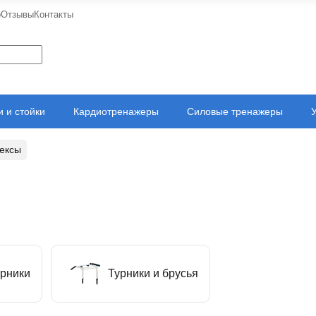
о
Отзывы
Контакты
 и стойки
Кардиотренажеры
Силовые тренажеры
ексы
рники
Турники и брусья