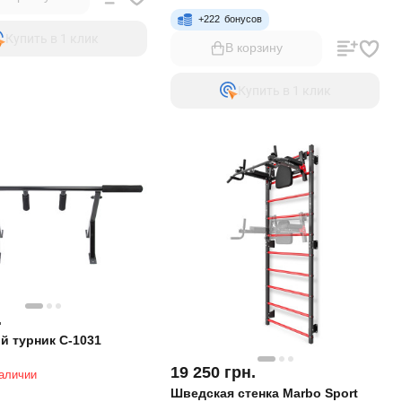
+
222
бонусов
Купить в 1 клик
В корзину
Купить в 1 клик
.
й турник C-1031
19 250
грн.
наличии
Шведская стенка Marbo Sport