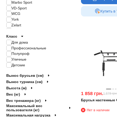
Marbo Sport
VD-Sport
Купить в 
WCG
York
Zelart
Other
Класс
Торнадо
Zipro
Для дома
SP-Planeta
Профессиональные
Toorx
Полупроф
VNK
Уличные
4FIZJO
Детские
planeta-sport
Вынос брусьев (см)
Вынос турника (см)
Высота (м)
1 858
грн.
1 878
грн
Вес (кг)
Брусья настенные 
Вес тренажера (кг)
Максимальный вес
пользователя (кг)
Нет в наличии
Максимальная нагрузка