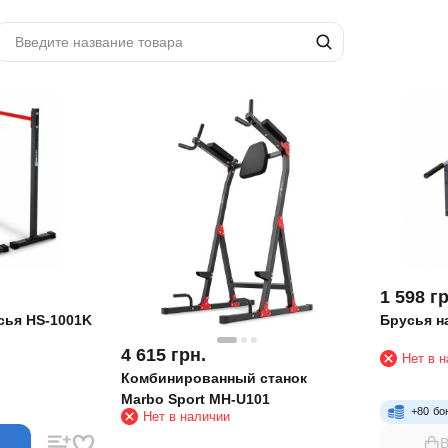
1 598
гр
сья HS-1001K
Брусья н
4 615
грн.
Нет в 
Комбинированный станок
Marbo Sport MH-U101
+
80
бо
Нет в наличии
В