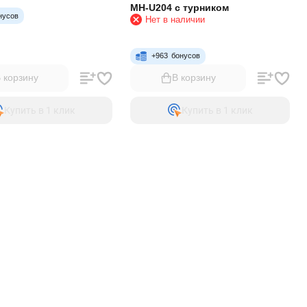
MH-U204 с турником
нусов
Нет в наличии
+
963
бонусов
 корзину
В корзину
Купить в 1 клик
Купить в 1 клик