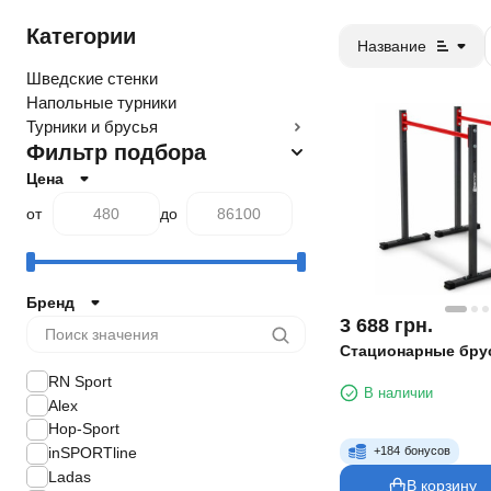
Категории
Название
Шведские стенки
Напольные турники
Турники и брусья
Фильтр подбора
Цена
от
до
Бренд
3 688
грн.
Стационарные бру
RN Sport
В наличии
Alex
Hop-Sport
inSPORTline
+
184
бонусов
Ladas
В корзину