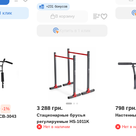
+
231
бонусов
1 клик
В корзину
Купить в 1 клик
3 288
грн.
798
грн
-1%
.
Стационарные брусья
Настенны
CB-3043
регулируемые HS-1011K
Нет в наличии
Нет в 