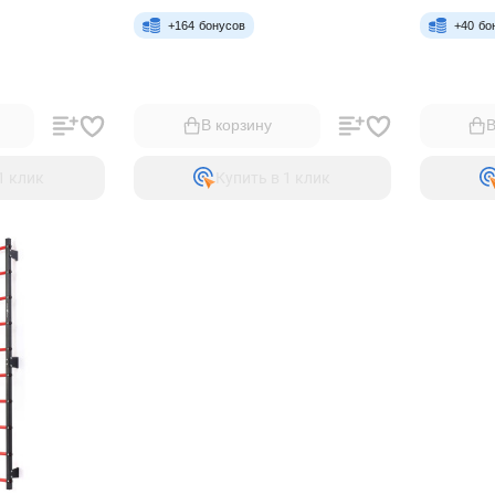
+
164
бонусов
+
40
бо
В корзину
В
1 клик
Купить в 1 клик