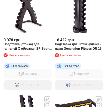
9 978
грн.
16 422
грн.
Подставка (стойка) для
Подставка для штанг фитнес-
гантелей Х-образная SP-Sport
памп Generation Fitness DR-18
SC-80061
Нет в наличии
Нет в наличии
+
499
бонусов
+
821
бонусов
В корзину
В корзину
Купить в 1 клик
Купить в 1 клик