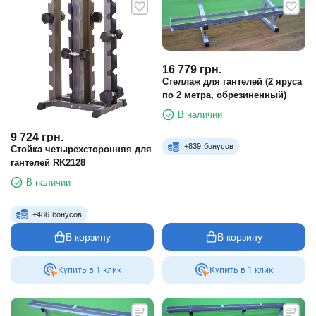
16 779
грн.
Стеллаж для гантелей (2 яруса
по 2 метра, обрезиненный)
В наличии
9 724
грн.
+
839
бонусов
Стойка четырехсторонняя для
гантелей RK2128
В наличии
+
486
бонусов
В корзину
В корзину
Купить в 1 клик
Купить в 1 клик