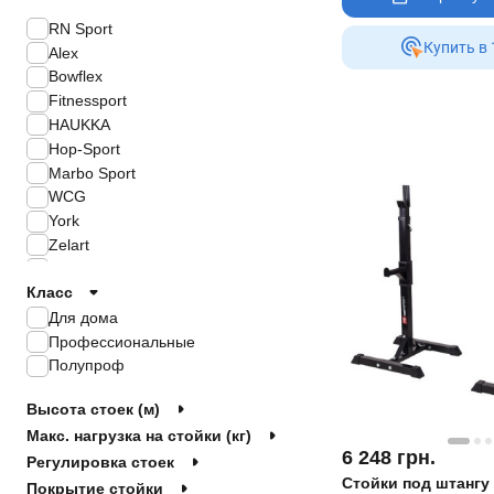
RN Sport
Купить в 
Alex
Bowflex
Fitnessport
HAUKKA
Hop-Sport
Marbo Sport
WCG
York
Zelart
Toorx
Класс
Generation Fitness
VNK
Для дома
4FIZJO
Профессиональные
planeta-sport
Полупроф
LiveUP
Высота стоек (м)
Макс. нагрузка на стойки (кг)
6 248
грн.
Регулировка стоек
Стойки под штангу
Покрытие стойки