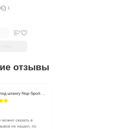
0
1
1 клик
ие отзывы
Стойки под штангу Hop-Sport HS-1015
у можно сказать в
тзывов не нашел, по