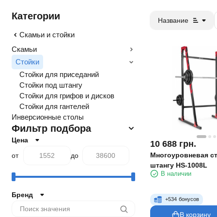
Категории
Название
Скамьи и стойки
Скамьи
Стойки
Стойки для приседаний
Стойки под штангу
Стойки для грифов и дисков
Стойки для гантелей
Инверсионные столы
Фильтр подбора
Цена
10 688
грн.
Многоуровневая ст
от
до
штангу HS-1008L
В наличии
Бренд
+
534
бонусов
В корзину