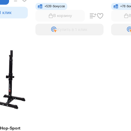
+
539
бонусов
+
78
бо
1 клик
В корзину
В
Купить в 1 клик
 Hop-Sport