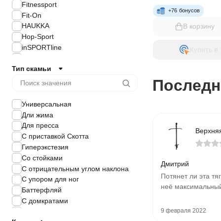
Fitnessport
+
76
бонусов
Fit-On
HAUKKA
В корзину
Hop-Sport
inSPORTline
Купить в 
Malchenko
Тип скамьи
Marbo Sport
Trex
Последн
WiCiGer
WCG
Универсальная
York
Дли жима
Zelart
Для пресса
Other
С приставкой Скотта
Zipro
Гиперэкстезия
Toorx
Со стойками
Дмитрий
BODS
С отрицательным углом наклона
Потянет ли эта тяг
Generation Fitness
С упором для ног
неё максимальны
VNK
Баттерфляй
SportVida
С домкратами
4FIZJO
9 февраля 2022
Штыри для хранения блинов
planeta-sport