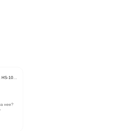
Верхняя тяга Hop-Sport HS-1070B
на нее?
?