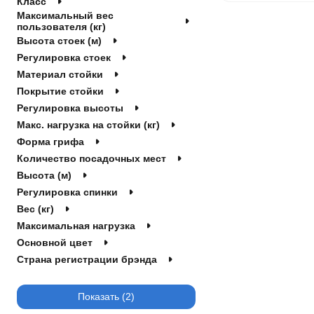
Класс
Приставка для скамеек
LiveUP
Максимальный вес
пользователя (кг)
DelSport
Высота стоек (м)
VEVOR
Регулировка стоек
Материал стойки
Покрытие стойки
Регулировка высоты
Макс. нагрузка на стойки (кг)
Форма грифа
Количество посадочных мест
Высота (м)
Регулировка спинки
Вес (кг)
Максимальная нагрузка
Основной цвет
Страна регистрации брэнда
Показать