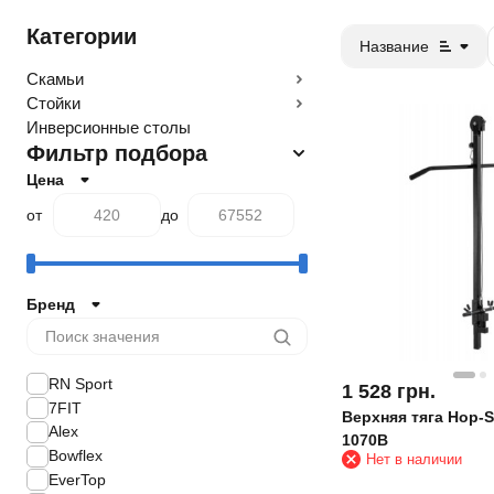
Категории
Название
Скамьи
Стойки
Инверсионные столы
Фильтр подбора
Цена
от
до
Бренд
RN Sport
1 528
грн.
7FIT
Верхняя тяга Hop-S
Alex
1070B
Bowflex
Нет в наличии
EverTop