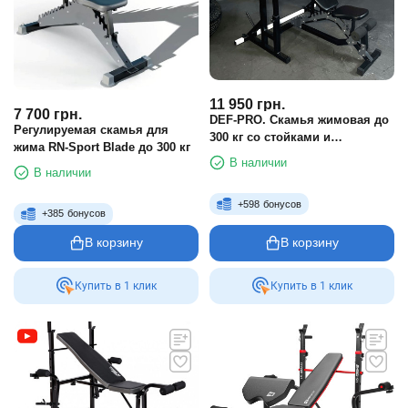
11 950
грн.
7 700
грн.
DEF-PRO. Скамья жимовая до
Регулируемая скамья для
300 кг со стойками и
жима RN-Sport Blade до 300 кг
страховыми упорами черный
В наличии
В наличии
+
598
бонусов
+
385
бонусов
В корзину
В корзину
Купить в 1 клик
Купить в 1 клик