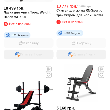
13 777
грн.
14 000
грн.
18 499
грн.
Скамья для жима RN-Sport с
Лавка для жима Toorx Weight
тренажером для ног и Скотта +
Bench WBX 90
Стойки силовые
Нет в наличии
Нет в наличии
+
689
бонусов
+
925
бонусов
В корзину
В корзину
Купить в 1 клик
Купить в 1 клик
5 168
грн.