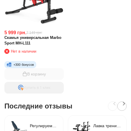
5 999
грн.
7 149
грн.
Скамья универсальная Marbo
Sport MH-L111
Нет в наличии
+
300
бонусов
В корзину
Купить в 1 клик
Последние отзывы
Регулируемая скамья для жима RN-Sport Defender до 300 кг черный
Лавка тренировочная для жима 4FIZJO Ultra с партой Скотта Black