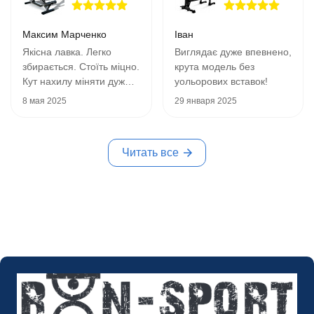
Максим Марченко
Іван
Якісна лавка. Легко
Виглядає дуже впевнено,
збирається. Стоїть міцно.
крута модель без
Кут нахилу міняти дуже
уольорових вставок!
зручно. Своїх грошей
8 мая 2025
29 января 2025
вартує, як на мене
Читать все