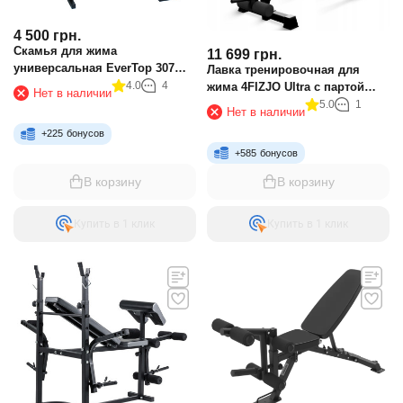
4 500
грн.
Скамья для жима
11 699
грн.
универсальная EverTop 307
Лавка тренировочная для
7Fit
4.0
4
жима 4FIZJO Ultra с партой
Нет в наличии
Скотта Black
5.0
1
Нет в наличии
+
225
бонусов
+
585
бонусов
В корзину
В корзину
Купить в 1 клик
Купить в 1 клик