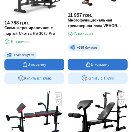
11 957
грн.
Многофункциональная
14 788
грн.
тренажерная лава VEVOR
Скамья тренировочная с
SJ602
партой Скотта HS-1075 Pro
В наличии
В наличии
+
598
бонусов
+
739
бонусов
В корзину
В корзину
Купить в 1 клик
Купить в 1 клик