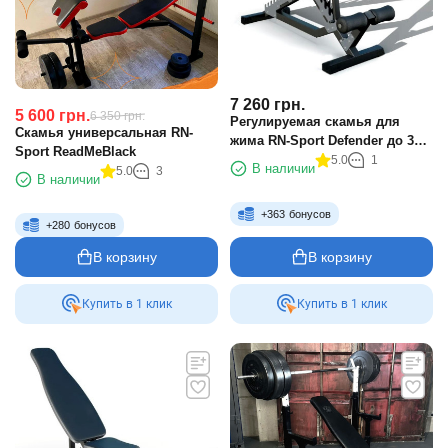
7 260
грн.
5 600
грн.
6 350
грн.
Регулируемая скамья для
Скамья универсальная RN-
жима RN-Sport Defender до 300
Sport ReadMeBlack
кг черный
5.0
1
В наличии
5.0
3
В наличии
+
363
бонусов
+
280
бонусов
В корзину
В корзину
Купить в 1 клик
Купить в 1 клик