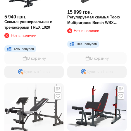
15 999
грн.
5 940
грн.
Регулируемая скамья Toorx
Скамья универсальная с
Multipurpose Bench WBX
тренажерами TREX 1020
180MFIT
Нет в наличии
Нет в наличии
+
800
бонусов
+
297
бонусов
В корзину
В корзину
Купить в 1 клик
Купить в 1 клик