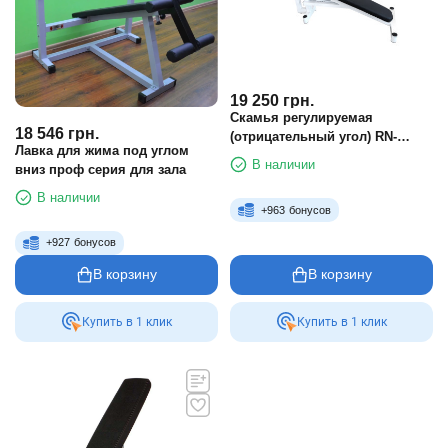
19 250
грн.
Скамья регулируемая
18 546
грн.
(отрицательный угол) RN-
Лавка для жима под углом
SPORT imperium
В наличии
вниз проф серия для зала
В наличии
+
963
бонусов
+
927
бонусов
В корзину
В корзину
Купить в 1 клик
Купить в 1 клик