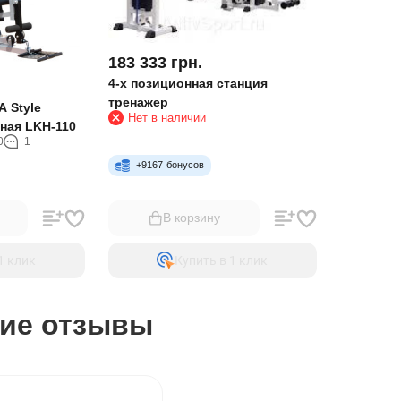
183 333
грн.
4-х позиционная станция
тренажер
 Style
Нет в наличии
ная LKH-110
0
1
+
9167
бонусов
В корзину
1 клик
Купить в 1 клик
ие отзывы