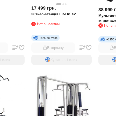
17 499
грн.
38 999
Фітнес-станція Fit-On X2
Мультист
Multifunc
Нет в наличии
Нет в 
+
875
бонусов
+
1950
В корзину
В
1 клик
Купить в 1 клик