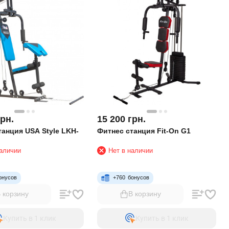
грн.
15 200
грн.
танция USA Style LKH-
Фитнес станция Fit-On G1
наличии
Нет в наличии
онусов
+
760
бонусов
 корзину
В корзину
Купить в 1 клик
Купить в 1 клик