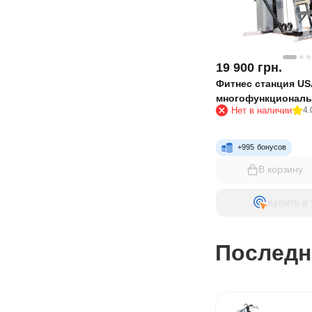
19 900
грн.
Фитнес станция USA
многофункциональ
Нет в наличии
4.
+
995
бонусов
В корзину
Купить в 
Последн