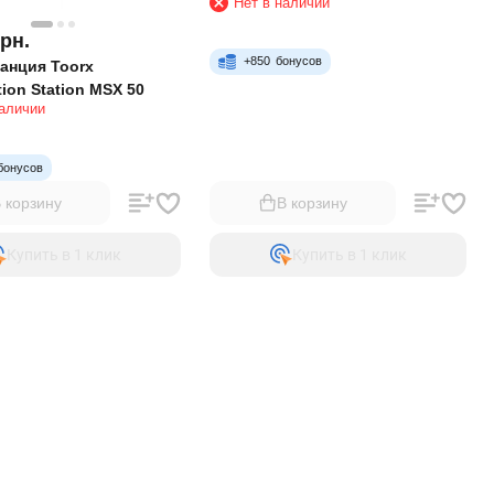
Нет в наличии
грн.
+
850
бонусов
анция Toorx
tion Station MSX 50
наличии
бонусов
 корзину
В корзину
Купить в 1 клик
Купить в 1 клик