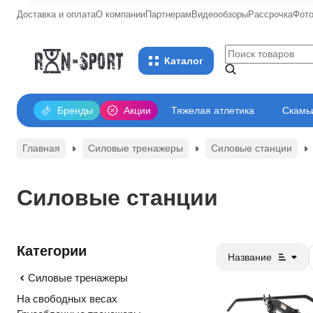
Доставка и оплата
О компании
Партнерам
Видеообзоры
Рассрочка
Фот
Каталог
Бренды
Акции
Тяжелая атлетика
Скамьи
Главная
Силовые тренажеры
Силовые станции
Силовые станции
Категории
Название
Силовые тренажеры
На свободных весах