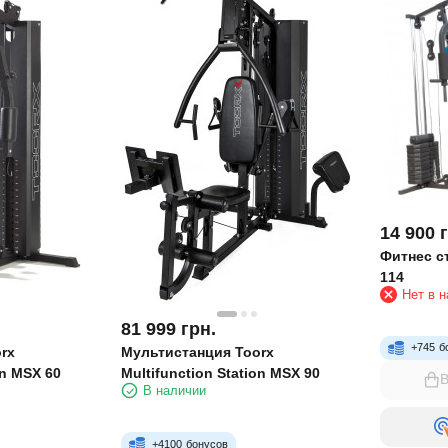
14 900
Фитнес с
114
Нет в 
81 999
грн.
+
745
б
rx
Мультистанция Toorx
on MSX 60
Multifunction Station MSX 90
В
В наличии
+
4100
бонусов