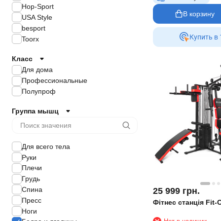
Hop-Sport
В корзину
USA Style
besport
Купить в 
Toorx
Класс
Для дома
Профессиональные
Полупроф
Группа мышц
Для всего тела
Руки
Плечи
Грудь
Спина
25 999
грн.
Пресс
Фітнес станція Fit-
Ноги