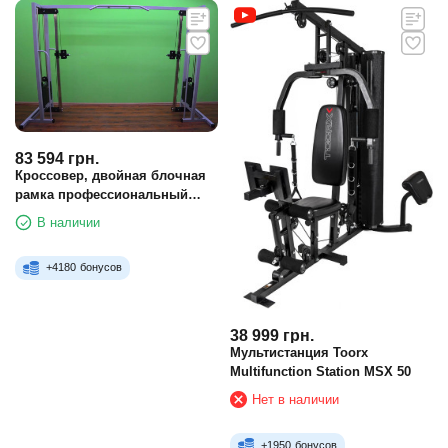
83 594
грн.
Кроссовер, двойная блочная
рамка профессиональный
ПС-43 2х100 кг
В наличии
+
4180
бонусов
38 999
грн.
Мультистанция Toorx
Multifunction Station MSX 50
Нет в наличии
+
1950
бонусов