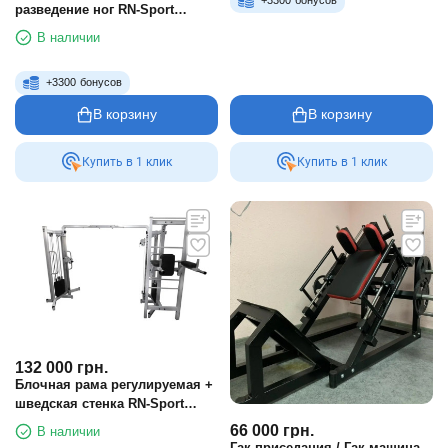
+
3300
бонусов
разведение ног RN-Sport
Imperium без регулировки
В наличии
+
3300
бонусов
В корзину
В корзину
Купить в 1 клик
Купить в 1 клик
132 000
грн.
Блочная рама регулируемая +
шведская стенка RN-Sport
Imperium
66 000
грн.
В наличии
Гак приседания / Гак машина