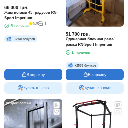
66 000
грн.
Жим ногами 45 градусов RN-
Sport Imperium
5.0
1
В наличии
51 700
грн.
Одинарная блочная рама/
+
3300
бонусов
рамка RN-Sport Imperium
В наличии
+
2585
бонусов
В корзину
В корзину
Купить в 1 клик
Купить в 1 клик