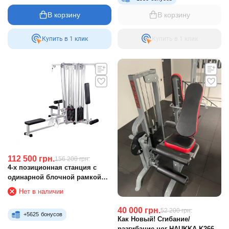
В корзину
В корзину
Купить в 1 клик
Купить в 1 клик
112 500
грн.
156 200
грн.
4-х позиционная станция с
одинарной блочной рамкой
RN-Sport ST/BT104
Нет в наличии
40 000
грн.
52 200
грн.
+
5625
бонусов
Как Новый! Сгибание/
разгибание ног HAUKKA K266