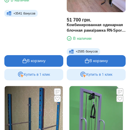
В наличии
+
3541
бонусов
51 700
грн.
Комбинированная одинарная
блочная рама/рамка RN-Sport
Imperium
В наличии
+
2585
бонусов
В корзину
В корзину
Купить в 1 клик
Купить в 1 клик