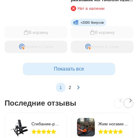
Grey
Нет в наличии
+
2000
бонусов
В корзину
В корзину
Купить в 1 клик
Купить в 1 клик
Показать все
1
2
Последние отзывы
Сгибание-разгибание ног RN-SPORT imperium свободный вес
Жим ногами 45 градусов RN-Sport Imperium