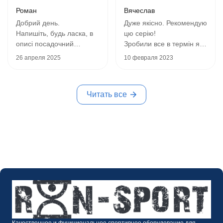
Роман
Вячеслав
Добрий день.
Дуже якісно. Рекомендую
Напишіть, будь ласка, в
цю серію!
описі посадочний
Зробили все в термін як і
діаметр штоку під блини
говорили, фото
26 апреля 2025
10 февраля 2023
штанги. Це дуже
прикріплю трохи пізніше.
важливий параметр для
P.S. При замовленні 2х
потенційного покупця!
та більше одиниць
Читать все
Блини з який
тренажерів дають
мінімальним отвором
знижку)
можна використовувати
разом з цим розгиначем/
згиначем для ніг???