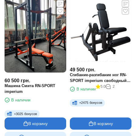
49 500
грн.
Сгибание-разгибание ног RN-
60 500
грн.
SPORT imperium свободный
Машина Смита RN-SPORT
вес
5.0
2
В наличии
imperium
В наличии
+
2475
бонусов
+
3025
бонусов
В корзину
В корзину