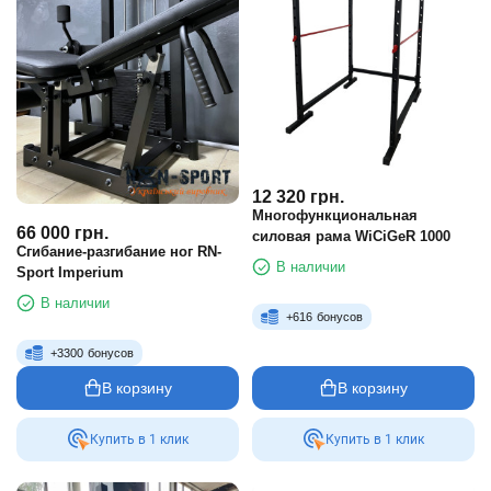
12 320
грн.
Многофункциональная
66 000
грн.
силовая рама WiCiGeR 1000
Сгибание-разгибание ног RN-
В наличии
Sport Imperium
В наличии
+
616
бонусов
+
3300
бонусов
В корзину
В корзину
Купить в 1 клик
Купить в 1 клик