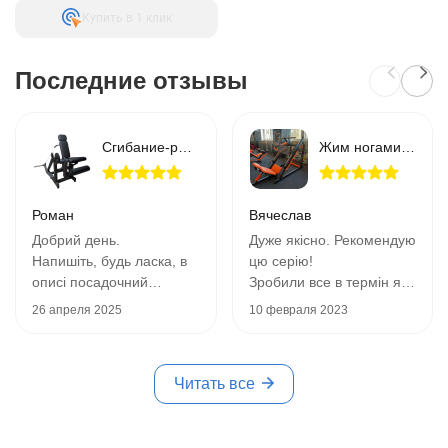
Купить в 1 клик
Последние отзывы
Сгибание-разгибание ног RN-SPORT imperium свободный вес
Жим ногами 45 градусов RN-Sport Imperium
Роман
Вячеслав
Добрий день.
Дуже якісно. Рекомендую
Напишіть, будь ласка, в
цю серію!
описі посадочний
Зробили все в термін як і
діаметр штоку під блини
говорили, фото
26 апреля 2025
10 февраля 2023
штанги. Це дуже
прикріплю трохи пізніше.
важливий параметр для
P.S. При замовленні 2х
потенційного покупця!
та більше одиниць
Читать все
Блини з який
тренажерів дають
мінімальним отвором
знижку)
можна використовувати