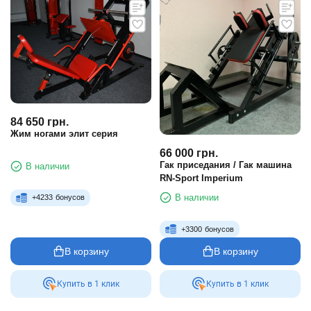
84 650
грн.
Жим ногами элит серия
66 000
грн.
Гак приседания / Гак машина
В наличии
RN-Sport Imperium
В наличии
+
4233
бонусов
+
3300
бонусов
В корзину
В корзину
Купить в 1 клик
Купить в 1 клик