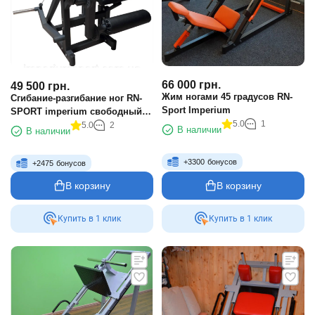
66 000
грн.
49 500
грн.
Жим ногами 45 градусов RN-
Сгибание-разгибание ног RN-
Sport Imperium
SPORT imperium свободный
5.0
1
вес
5.0
2
В наличии
В наличии
+
3300
бонусов
+
2475
бонусов
В корзину
В корзину
Купить в 1 клик
Купить в 1 клик