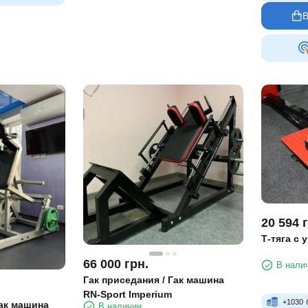
В
20 594
Т-тяга с 
66 000
грн.
В нали
Гак приседания / Гак машина
RN-Sport Imperium
+
1030
ак машина
В наличии