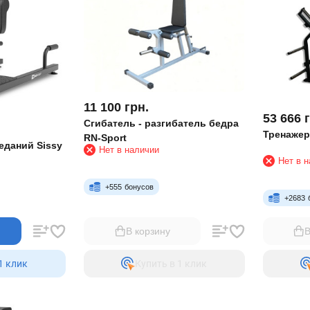
11 100
грн.
53 666
Сгибатель - разгибатель бедра
Тренажер
RN-Sport
еданий Sissy
Нет в наличии
Нет в 
+
555
бонусов
+
2683
В корзину
В
1 клик
Купить в 1 клик