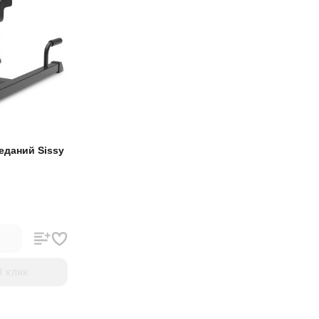
еданий Sissy
1 клик