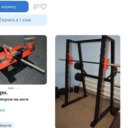
 корзину
Купить в 1 клик
грн.
упором на ноги
чии
бонусов