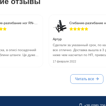
ие отзывы
Сгибание-разгибание ног RN-SPORT imperium свободный вес
Артур
Сделали за указанный срок, по ка
ска, в описі посадочний
все отлично. Доставка вышла в 3 
 блини штанги. Це дуже
ниже чем насчитал по НП, привез
р для потенційного
собственной машиной.
17 февраля 2022
Рекомендую.
імальним отвором можна
азом з цим розгиначем/
Читать все
??
+38 (098) 706