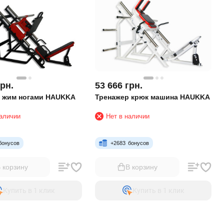
грн.
53 666
грн.
 жим ногами HAUKKA
Тренажер крюк машина HAUKKA
наличии
Нет в наличии
бонусов
+
2683
бонусов
 корзину
В корзину
Купить в 1 клик
Купить в 1 клик