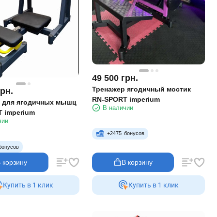
49 500
грн.
Тренажер ягодичный мостик
грн.
RN-SPORT imperium
 для ягодичных мышц
В наличии
 imperium
чии
+
2475
бонусов
бонусов
 корзину
В корзину
Купить в 1 клик
Купить в 1 клик