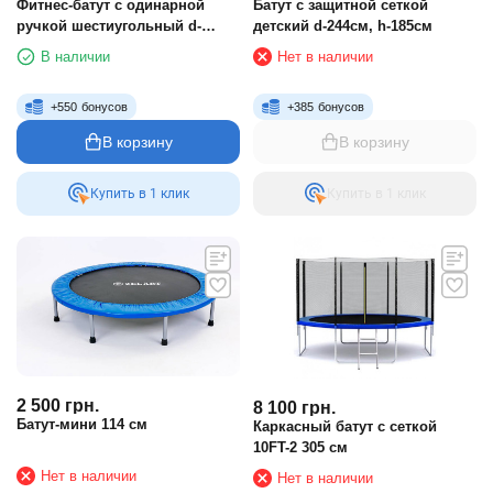
Фитнес-батут с одинарной
Батут с защитной сеткой
ручкой шестиугольный d-
детский d-244см, h-185см
127см, черный-оранжевый
В наличии
Нет в наличии
+
550
бонусов
+
385
бонусов
В корзину
В корзину
Купить в 1 клик
Купить в 1 клик
2 500
грн.
8 100
грн.
Батут-мини 114 см
Каркасный батут с сеткой
10FT-2 305 см
Нет в наличии
Нет в наличии