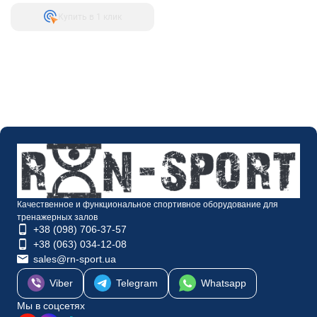
Купить в 1 клик
Качественное и функциональное спортивное оборудование для
тренажерных залов
+38 (098) 706-37-57
+38 (063) 034-12-08
sales@rn-sport.ua
Viber
Telegram
Whatsapp
Мы в соцсетях