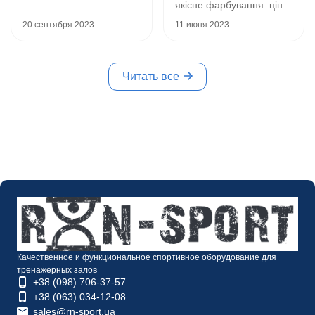
якісне фарбування. ціна-
якість на хорошому рівні.
20 сентября 2023
11 июня 2023
рекомендую до покупки.
покупцям слід також
врахувати що термін
Читать все
поставки дещо більший
ніж для побутових
товарів, в моєму випадку
від моменту замовлення
до моменту отримання
всього комплекту (він
йшов двома посилками)
пройшло 10 днів.
з мінусів не було в
комплекті інструкції зі
збирання лавки, хоч би
тут на сайті її розмістили,
нічого складного там
Качественное и функциональное спортивное оборудование для
звісно немає, але
тренажерных залов
+38 (098) 706-37-57
нервові клітини були
+38 (063) 034-12-08
витрачені.
sales@rn-sport.ua
в загальному набором