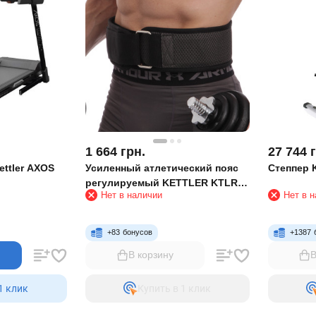
1 664
грн.
27 744
ettler AXOS
Усиленный атлетический пояс
Степпер K
регулируемый KETTLER KTLR
Нет в наличии
Нет в 
7370-130 (черный-серый)
+
83
бонусов
+
1387
В корзину
В
1 клик
Купить в 1 клик