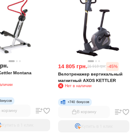
грн.
14 805
грн.
-45%
26 918
грн.
ettler Montana
Велотренажер вертикальный
магнитный AXOS KETTLER
наличии
Нет в наличии
бонусов
+
740
бонусов
 корзину
В корзину
Купить в 1 клик
Купить в 1 клик