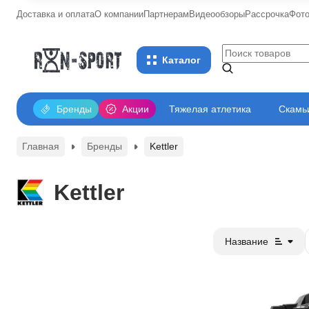
Доставка и оплата
О компании
Партнерам
Видеообзоры
Рассрочка
Фот
Каталог
Бренды
Акции
Тяжелая атлетика
Скамьи
Главная
Бренды
Kettler
Kettler
Название